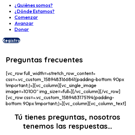
¿Quiénes somos?
¿Dónde Estamos?
Comenzar
Avanzar
Donar
Registro
Preguntas frecuentes
[vc_row full_width=»stretch_row_content»
css=».vc_custom_1589483166841{padding-bottom: 90px
!important;}»][vc_column][vc_single_image
image=»10100″ img_size=»full»][/vc_column][/vc_row]
[vc_row css=».vc_custom_1589483175194{padding-
bottom: 90px !important;}»][vc_column][vc_column_text]
Tú tienes preguntas, nosotros
tenemos las respuestas…