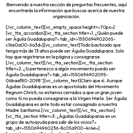
Bienvenido a nuestra sección de preguntas frecuentes, aquí
encontrarás la información que buscas acerca de nuestra
organización.
[/vc_column_text][vc_empty_space height=»70px»]
[vc_tta_accordion][vc_tta_section title=»1. ¿Quién puede
ser Águila Guadalupana?» tab_id=»1550694902065-
c16e0a00-6a3d»][vc_column_text]Todo bautizado que
tenga más de 13 años puede ser Águila Guadalupana. Solo
hay que registrarse en la página y consagrarse.
[/vc_column_text][/vc_tta_section][vc_tta_section
title=»2. ¿Si pertenezco a algún movimiento puedo ser
Águila Guadalupana?» tab_id=»1550694902095-
06baaf80-2098″][vc_column_text]Claro que sí. Aunque
Águilas Guadalupanas es un apostolado del Movimiento
Regnum Christi, no estamos cerrados a que un gran joven
como tú no pueda consagrarse a la Virgen María. Ser Águila
Guadalupana es ante todo estar consagrado a nuestra
Madre Santísima.[/vc_column_text][/vc_tta_section]
[vc_tta_section title=»3. ¿Águilas Guadalupanas es un
grupo de autoayuda para salir de los vicios?»
tab_id=»1550694960236-8c05a900-4c4e»]