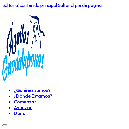
Saltar al contenido principal
Saltar al pie de página
¿Quiénes somos?
¿Dónde Estamos?
Comenzar
Avanzar
Donar