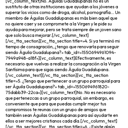
[vc_column_text]No. Águilas Gaudalupanas no es un
sustituto de otras instituciones que ayudan a los jóvenes a
superar los vicios como de droga, alcohol, pornografía… Un
miembro de Águilas Guadalupanas es más bien aquel que
no quiere caer y se compromete a la Virgen y le pide su
ayuda para mejorar, pero se trata siempre de un joven sano
que solo busca mejorar.[/vc_column_text]
[/vc_tta_section][vc_tta_section title=»4. Si ya terminó mi
tiempo de consagración, ¿tengo que renovarla para seguir
siendo Águila Guadalupana?» tab_id=»1550694961094-
7949a948-a18f»][vc_column_text]Efectivamente, es
necesario que vuelvas a realizar la consagración a la Virgen
Santísima para que sigas siendo Águila Guadalupana.
[/vc_column_text][/vc_tta_section][vc_tta_section
title=»5. ¿Tengo que pertenecer a un grupo parroquial para
ser Águila Guadalupana?» tab_id=»1550694961820-
75dabb39-22ca»][vc_column_text]No. No es necesario
que pertenezcas a un grupo parroquial, sin embargo, es
conveniente que para que puedas cumplir mejor tus
compromisos te reunas con un grupo de amigos que
también sean Águilas Guadalupanas para así ayudarte en
ellos a ser mejores cristianos cada día.[/vc_column_text]
[/vc_tta_section][vc_tta_section title=»6. ¿Existe algún