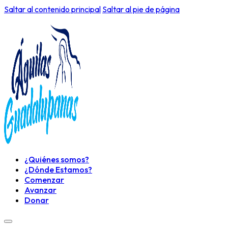
Saltar al contenido principal
Saltar al pie de página
¿Quiénes somos?
¿Dónde Estamos?
Comenzar
Avanzar
Donar